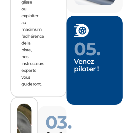
glisse
ou
exploiter
au
maximum
l’adhérence
05.
de la
piste,
nos
Venez
instructeurs
piloter !
experts
vous
guideront.
03.