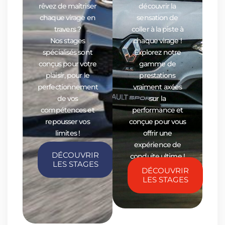
rêvez de maîtriser
découvrir la
chaque virage en
sensation de
travers ?
coller à la piste à
Nos stages
chaque virage !
spécialisés sont
Explorez notre
conçus pour votre
gamme de
plaisir, pour le
prestations
perfectionnement
vraiment axées
de vos
sur la
compétences et
performance et
repousser vos
conçue pour vous
limites !
offrir une
expérience de
DÉCOUVRIR
conduite ultime !
LES STAGES
DÉCOUVRIR
LES STAGES