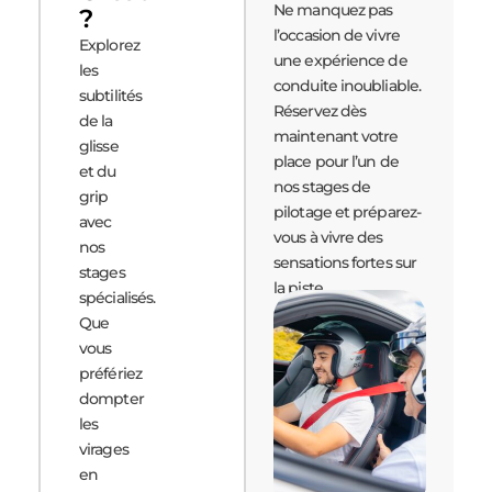
Ne manquez pas
?
l’occasion de vivre
Explorez
une expérience de
les
conduite inoubliable.
subtilités
Réservez dès
de la
maintenant votre
glisse
place pour l’un de
et du
nos stages de
grip
pilotage et préparez-
avec
vous à vivre des
nos
sensations fortes sur
stages
la piste.
spécialisés.
Que
vous
préfériez
dompter
les
virages
en