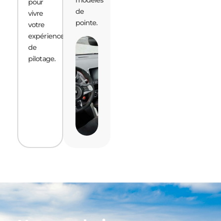
modèles
pour
de
vivre
pointe.
votre
expérience
de
pilotage.