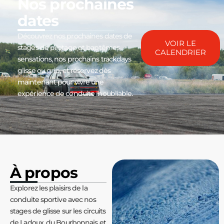
Nos prochaines
dates
Découvrez nos prochaines dates de
VOIR LE
stages de pilotage et baptêmes
CALENDRIER
sensations, nos prochains trackdays
glisse ou grip, et réservez dès
maintenant pour vivre une
expérience de conduite inoubliable.
À propos
Explorez les plaisirs de la
conduite sportive avec nos
stages de glisse sur les circuits
de Ladoux, du Bourbonnais et