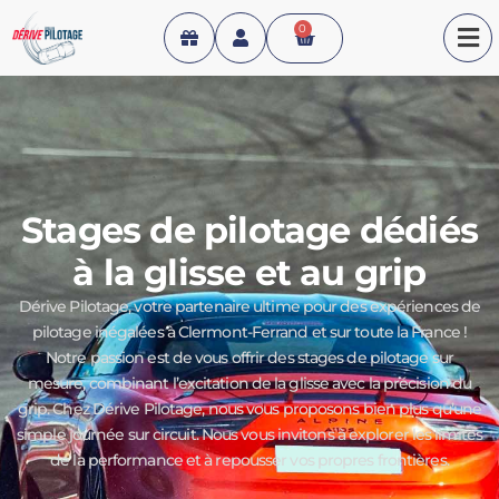
0
Stages de pilotage dédiés
à la glisse et au grip
Dérive Pilotage, votre partenaire ultime pour des expériences de
pilotage inégalées à Clermont-Ferrand et sur toute la France !
Notre passion est de vous offrir des stages de pilotage sur
mesure, combinant l’excitation de la glisse avec la précision du
grip. Chez Dérive Pilotage, nous vous proposons bien plus qu’une
simple journée sur circuit. Nous vous invitons à explorer les limites
de la performance et à repousser vos propres frontières.