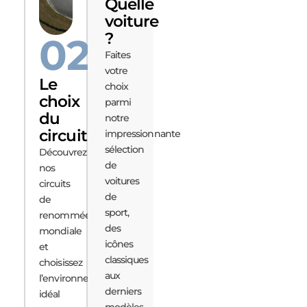
Quelle
voiture
?
02.
Faites
votre
Le
choix
choix
parmi
du
notre
circuit
impressionnante
sélection
Découvrez
de
nos
voitures
circuits
de
de
sport,
renommée
des
mondiale
icônes
et
classiques
choisissez
aux
l’environnement
derniers
idéal