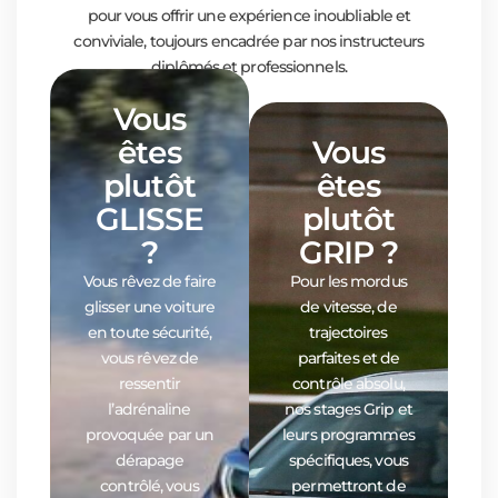
pour vous offrir une expérience inoubliable et
conviviale, toujours encadrée par nos instructeurs
diplômés et professionnels.
Vous
êtes
Vous
plutôt
êtes
GLISSE
plutôt
?
GRIP ?
Vous rêvez de faire
Pour les mordus
glisser une voiture
de vitesse, de
en toute sécurité,
trajectoires
vous rêvez de
parfaites et de
ressentir
contrôle absolu,
l’adrénaline
nos stages Grip et
provoquée par un
leurs programmes
dérapage
spécifiques, vous
contrôlé, vous
permettront de